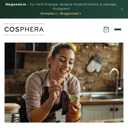
Magnesium
– für mehr Energie, bessere Muskelfunktion & weniger
Müdigkeit
|
Komplex
Bisglycinat