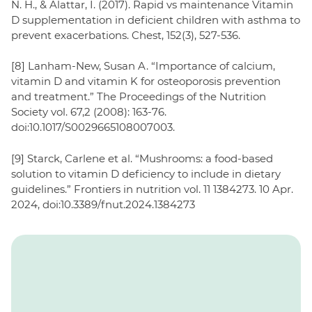
N. H., & Alattar, I. (2017). Rapid vs maintenance Vitamin
D supplementation in deficient children with asthma to
prevent exacerbations. Chest, 152(3), 527-536.
[8] Lanham-New, Susan A. “Importance of calcium,
vitamin D and vitamin K for osteoporosis prevention
and treatment.” The Proceedings of the Nutrition
Society vol. 67,2 (2008): 163-76.
doi:10.1017/S0029665108007003.
[9] Starck, Carlene et al. “Mushrooms: a food-based
solution to vitamin D deficiency to include in dietary
guidelines.” Frontiers in nutrition vol. 11 1384273. 10 Apr.
2024, doi:10.3389/fnut.2024.1384273