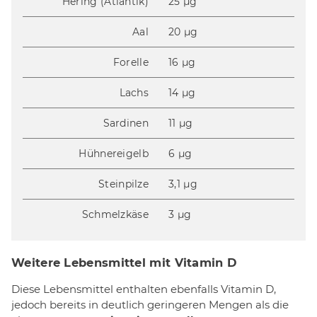
Hering (Atlantik)
25 µg
Aal
20 µg
Forelle
16 µg
Lachs
14 µg
Sardinen
11 µg
Hühnereigelb
6 µg
Steinpilze
3,1 µg
Schmelzkäse
3 µg
Weitere Lebensmittel mit Vitamin D
Diese Lebensmittel enthalten ebenfalls Vitamin D,
jedoch bereits in deutlich geringeren Mengen als die