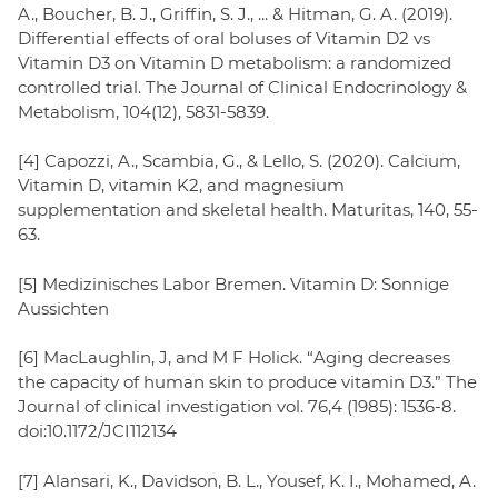
A., Boucher, B. J., Griffin, S. J., ... & Hitman, G. A. (2019).
Differential effects of oral boluses of Vitamin D2 vs
Vitamin D3 on Vitamin D metabolism: a randomized
controlled trial. The Journal of Clinical Endocrinology &
Metabolism, 104(12), 5831-5839.
[4] Capozzi, A., Scambia, G., & Lello, S. (2020). Calcium,
Vitamin D, vitamin K2, and magnesium
supplementation and skeletal health. Maturitas, 140, 55-
63.
[5] Medizinisches Labor Bremen. Vitamin D: Sonnige
Aussichten
[6] MacLaughlin, J, and M F Holick. “Aging decreases
the capacity of human skin to produce vitamin D3.” The
Journal of clinical investigation vol. 76,4 (1985): 1536-8.
doi:10.1172/JCI112134
[7] Alansari, K., Davidson, B. L., Yousef, K. I., Mohamed, A.