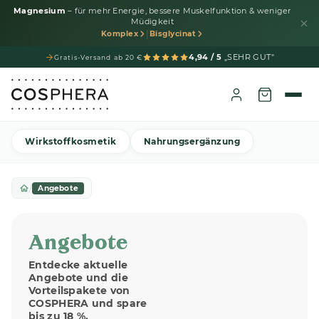
Magnesium
– für mehr Energie, bessere Muskelfunktion & weniger
Müdigkeit
|
Komplex
Bisglycinat
4,94 / 5
„SEHR GUT"
Gratis-Versand ab 20 €
Wirkstoffkosmetik
Nahrungsergänzung
/
Angebote
Angebote
Entdecke aktuelle
Angebote und die
Vorteilspakete von
COSPHERA und spare
bis zu 18 %.