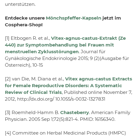
unterstützen.
Entdecke unsere
Mönchspfeffer-Kapseln
jetzt im
Cosphera-Shop!
[1] Eltbogen R. et al.,
Vitex-agnus-castus-Extrakt (Ze
440) zur Symptombehandlung bei Frauen mit
menstruellen Zyklusstörungen
. Journal für
Gynäkologische Endokrinologie 2015; 9 (2)(Ausgabe für
Österreich), 10-15
[2] van Die, M. Diana et al.,
Vitex agnus-castus Extracts
for Female Reproductive Disorders: A Systematic
Review of Clinical Trials
, Published online November 7,
2012, http://dx.doi.org/ 10.1055/s-0032-1327831
[3] Roemheld-Hamm B.
Chasteberry
. American Family
Physician. 2005 Sep 1;72(5):821-4. PMID: 16156340.
[4] Committee on Herbal Medicinal Products (HMPC)