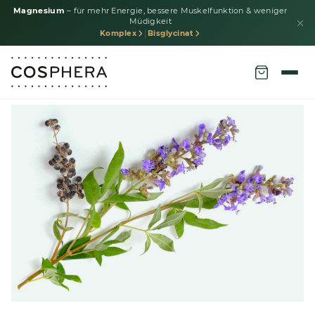
Magnesium
– für mehr Energie, bessere Muskelfunktion & weniger
Müdigkeit
|
Komplex
Bisglycinat