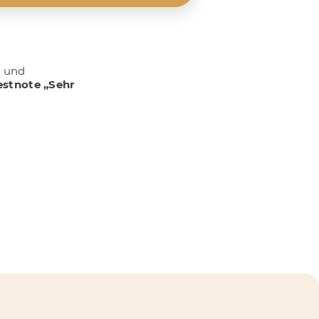
e
und
estnote „Sehr