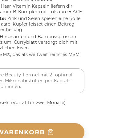
 Haar Vitamin Kapseln liefern dir
itamin-B-Komplex mit Folsäure + ACE
te:
Zink und Selen spielen eine Rolle
aare, Kupfer leistet einen Beitrag
mentierung
Hirsesamen und Bambussprossen
lizium, Curryblatt versorgt dich mit
zlichen Eisen
SM®, das als weltweit reinstes MSM
äre Beauty-Formel mit 21 optimal
 Mikronährstoffen pro Kapsel –
von innen.
pseln
(Vorrat für zwei Monate)
 WARENKORB