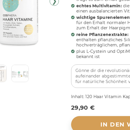
❯
echtes Multivitamin:
die
einen ausbalancierten V
wichtige Spurenelemen
für den Erhalt normaler H
zum Erhalt der Haarpig
reine Pflanzenextrakte:
enthalten pflanzliches Si
hochverträglichem, pflan
plus L-Cystein und OptiM
bekannt ist
Gönne dir die revolution
aufeinander abgestimmten
für natürliche Schönheit 
Inhalt:
120 Haar Vitamin Ka
29,90 €
IN DEN