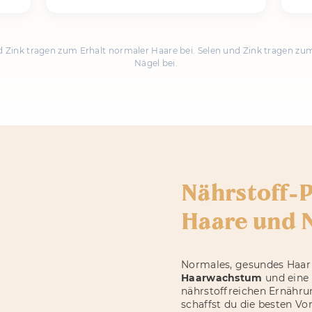
nd Zink tragen zum Erhalt normaler Haare bei. Selen und Zink tragen zu
Nägel bei.
Nährstoff-P
Haare und 
Normales, gesundes Haar 
Haarwachstum
und eine
nährstoffreichen Ernähr
schaffst du die besten V