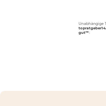
Unabhängige T
topratgeber14
gut“*
: