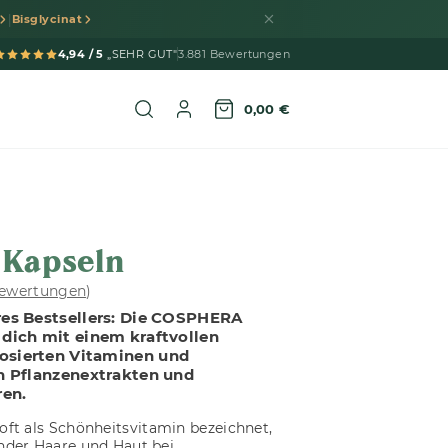
|
Bisglycinat
4,94 / 5
„SEHR GUT"
3.881 Bewertungen
0,00 €
 Kapseln
ewertungen
)
res Bestsellers: Die COSPHERA
dich mit einem kraftvollen
osierten Vitaminen und
n Pflanzenextrakten und
en.
oft als Schönheitsvitamin bezeichnet,
nder Haare und Haut bei