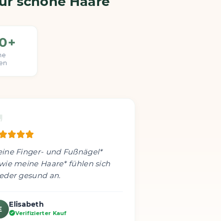
für schöne Haare
00+
ne
en
ine Finger- und Fußnägel*
wie meine Haare* fühlen sich
eder gesund an.
Elisabeth
E
Verifizierter Kauf