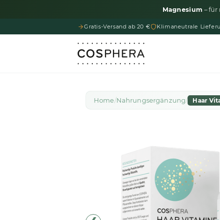
Magnesium
– für
Gratis-Versand ab 20 €
Klimaneutrale Liefer
Home
/
Nahrungsergänzung
/
Haar Vi