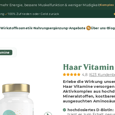
 mehr Energie, bessere Muskelfunktion & weniger Müdigkeit
Komplex
ung
100% Zufrieden oder Geld zurück
Wirkstoffkosmetik
Nahrungsergänzung
Angebote
Über uns
Blog
▾
▾
%
▾
tamine
Haar Vitamin
4,8 (
623 Kundenb
Erlebe die Wirkung unse
Haar Vitamine versorgen 
Aktivkomplex aus hochd
Mineralstoffen, kostbare
ausgesuchten Aminosäur
hochdosiertes D-Biotin:
trägt es zum Erhalt gesu