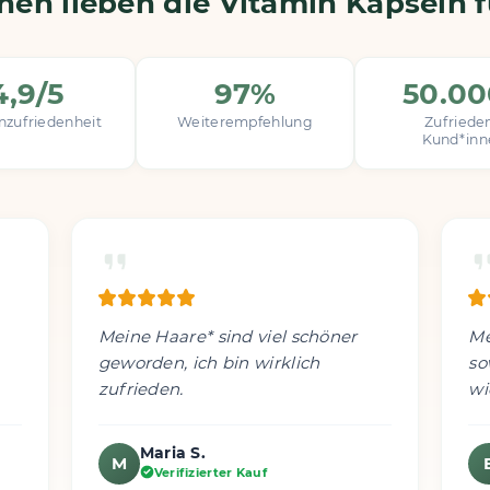
en lieben die Vitamin Kapseln 
4,9/5
97%
50.0
zufriedenheit
Weiterempfehlung
Zufriede
Kund*inn
Meine Haare* sind viel schöner
Me
geworden, ich bin wirklich
so
zufrieden.
wi
Maria S.
M
Verifizierter Kauf