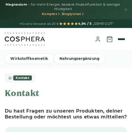
Magnesium
– für mehr Energie, bessere Muskelfunktion & weniger
Müdigkeit
|
Komplex
Bisglycinat
4,94 / 5
„SEHR GUT"
Gratis-Versand ab 20 €
Wirkstoffkosmetik
Nahrungsergänzung
/
Kontakt
Kontakt
Du hast Fragen zu unseren Produkten, deiner
Bestellung oder möchtest uns etwas mitteilen?