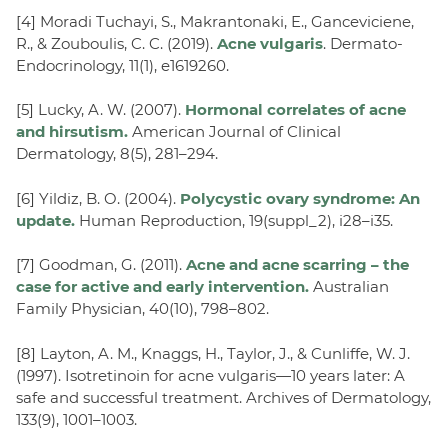
[4] Moradi Tuchayi, S., Makrantonaki, E., Ganceviciene,
R., & Zouboulis, C. C. (2019).
Acne vulgaris
. Dermato-
Endocrinology, 11(1), e1619260.
[5] Lucky, A. W. (2007).
Hormonal correlates of acne
and hirsutism.
American Journal of Clinical
Dermatology, 8(5), 281–294.
[6] Yildiz, B. O. (2004).
Polycystic ovary syndrome: An
update.
Human Reproduction, 19(suppl_2), i28–i35.
[7] Goodman, G. (2011).
Acne and acne scarring – the
case for active and early intervention.
Australian
Family Physician, 40(10), 798–802.
[8] Layton, A. M., Knaggs, H., Taylor, J., & Cunliffe, W. J.
(1997). Isotretinoin for acne vulgaris—10 years later: A
safe and successful treatment. Archives of Dermatology,
133(9), 1001–1003.