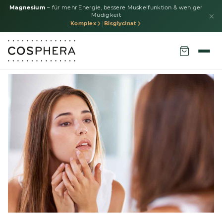
Magnesium
– für mehr Energie, bessere Muskelfunktion & weniger
Müdigkeit
|
Komplex
Bisglycinat