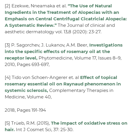
[2] Ezekwe, Nneamaka et al.
“The Use of Natural
Ingredients in the Treatment of Alopecias with an
Emphasis on Central Centrifugal Cicatricial Alopecia:
A Systematic Review.”
The Journal of clinical and
aesthetic dermatology vol. 13,8 (2020): 23-27.
[3] P. Sagorchev, J. Lukanov, A.M. Beer,
Investigations
into the specific effects of rosemary oil at the
receptor level,
Phytomedicine, Volume 17, Issues 8–9,
2010, Pages 693-697,
[4] Tido von Schoen-Angerer et. al
Effect of topical
rosemary essential oil on Raynaud phenomenon in
systemic sclerosis,
Complementary Therapies in
Medicine, Volume 40,
2018, Pages 191-194
[5] Trüeb, R.M. (2015),
The impact of oxidative stress on
hair.
Int J Cosmet Sci, 37: 25-30.