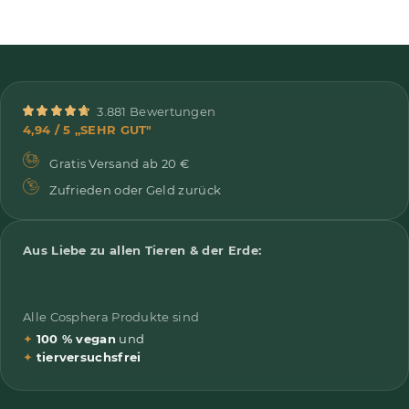
3.881 Bewertungen
4,94 / 5 „SEHR GUT"
Gratis Versand ab 20 €
Zufrieden oder Geld zurück
Aus Liebe zu allen Tieren & der Erde:
Alle Cosphera Produkte sind
✦
100 % vegan
und
✦
tierversuchsfrei