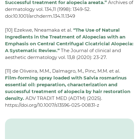
Successful treatment for alopecia areata.”
Archives of
dermatology vol. 134,11 (1998): 1349-52.
doi:10.1001/archderm.134.11.1349
[10] Ezekwe, Nneamaka et al.
“The Use of Natural
Ingredients in the Treatment of Alopecias with an
Emphasis on Central Centrifugal Cicatricial Alopecia:
A Systematic Review.”
The Journal of clinical and
aesthetic dermatology vol. 13,8 (2020): 23-27.
[11] de Oliveira, M.M., Dalmagro, M., Pinc, M.M. et al.
Film-forming spray loaded with Salvia rosmarinus
essential oil: preparation, characterization and
successful treatment of alopecia by hair restoration
density.
ADV TRADIT MED (ADTM) (2025).
https://doi.org/10.1007/s13596-025-00831-z