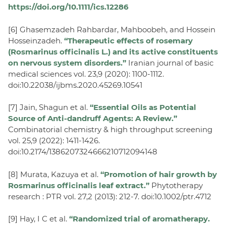
https://doi.org/10.1111/ics.12286
[6] Ghasemzadeh Rahbardar, Mahboobeh, and Hossein
Hosseinzadeh.
“Therapeutic effects of rosemary
(Rosmarinus officinalis L.) and its active constituents
on nervous system disorders.”
Iranian journal of basic
medical sciences vol. 23,9 (2020): 1100-1112.
doi:10.22038/ijbms.2020.45269.10541
[7] Jain, Shagun et al.
“Essential Oils as Potential
Source of Anti-dandruff Agents: A Review.”
Combinatorial chemistry & high throughput screening
vol. 25,9 (2022): 1411-1426.
doi:10.2174/1386207324666210712094148
[8] Murata, Kazuya et al.
“Promotion of hair growth by
Rosmarinus officinalis leaf extract.”
Phytotherapy
research : PTR vol. 27,2 (2013): 212-7. doi:10.1002/ptr.4712
[9] Hay, I C et al.
“Randomized trial of aromatherapy.