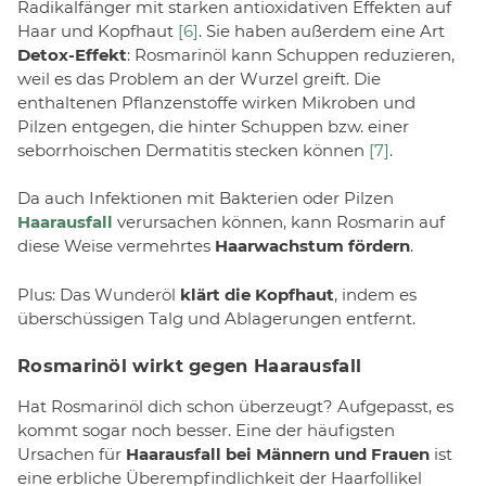
Radikalfänger mit starken antioxidativen Effekten auf
Haar und Kopfhaut
[6]
. Sie haben außerdem eine Art
Detox-Effekt
: Rosmarinöl kann Schuppen reduzieren,
weil es das Problem an der Wurzel greift. Die
enthaltenen Pflanzenstoffe wirken Mikroben und
Pilzen entgegen, die hinter Schuppen bzw. einer
seborrhoischen Dermatitis stecken können
[7]
.
Da auch Infektionen mit Bakterien oder Pilzen
Haarausfall
verursachen können, kann Rosmarin auf
diese Weise vermehrtes
Haarwachstum fördern
.
Plus: Das Wunderöl
klärt die Kopfhaut
, indem es
überschüssigen Talg und Ablagerungen entfernt.
Rosmarinöl wirkt gegen Haarausfall
Hat Rosmarinöl dich schon überzeugt? Aufgepasst, es
kommt sogar noch besser. Eine der häufigsten
Ursachen für
Haarausfall bei Männern und Frauen
ist
eine erbliche Überempfindlichkeit der Haarfollikel