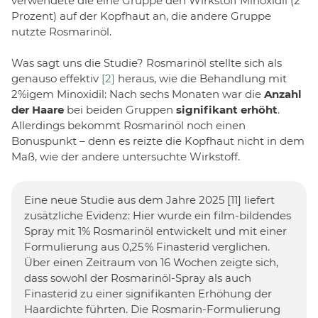
verwendete die eine Gruppe den Wirkstoff Minoxidil (2
Prozent) auf der Kopfhaut an, die andere Gruppe
nutzte Rosmarinöl.
Was sagt uns die Studie? Rosmarinöl stellte sich als
genauso effektiv
[2]
heraus, wie die Behandlung mit
2%igem Minoxidil: Nach sechs Monaten war die
Anzahl
der Haare
bei beiden Gruppen
signifikant erhöht
.
Allerdings bekommt Rosmarinöl noch einen
Bonuspunkt – denn es reizte die Kopfhaut nicht in dem
Maß, wie der andere untersuchte Wirkstoff.
Eine neue Studie aus dem Jahre 2025 [11] liefert
zusätzliche Evidenz: Hier wurde ein film-bildendes
Spray mit 1% Rosmarinöl entwickelt und mit einer
Formulierung aus 0,25 % Finasterid verglichen.
Über einen Zeitraum von 16 Wochen zeigte sich,
dass sowohl der Rosmarinöl-Spray als auch
Finasterid zu einer signifikanten Erhöhung der
Haardichte führten. Die Rosmarin-Formulierung