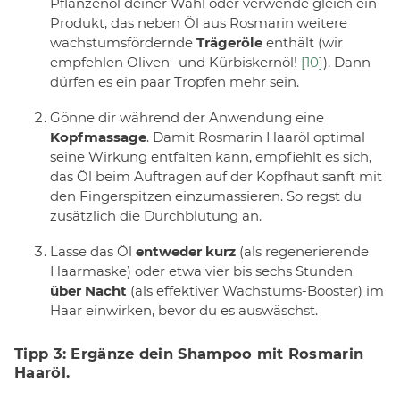
Pflanzenöl deiner Wahl oder verwende gleich ein
Produkt, das neben Öl aus Rosmarin weitere
wachstumsfördernde
Trägeröle
enthält (wir
empfehlen Oliven- und Kürbiskernöl!
[10]
). Dann
dürfen es ein paar Tropfen mehr sein.
Gönne dir während der Anwendung eine
Kopfmassage
. Damit Rosmarin Haaröl optimal
seine Wirkung entfalten kann, empfiehlt es sich,
das Öl beim Auftragen auf der Kopfhaut sanft mit
den Fingerspitzen einzumassieren. So regst du
zusätzlich die Durchblutung an.
Lasse das Öl
entweder kurz
(als regenerierende
Haarmaske) oder etwa vier bis sechs Stunden
über Nacht
(als effektiver Wachstums-Booster) im
Haar einwirken, bevor du es auswäschst.
Tipp 3: Ergänze dein Shampoo mit Rosmarin
Haaröl.