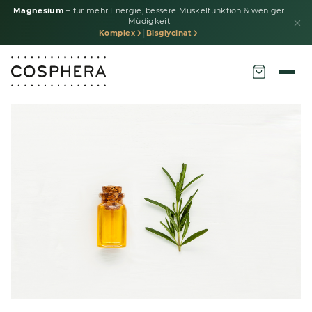
Magnesium
– für mehr Energie, bessere Muskelfunktion & weniger
Müdigkeit
|
Komplex
Bisglycinat