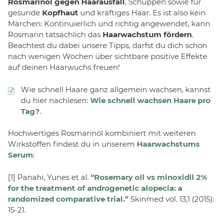
Rosmarinöl gegen Haarausfall
, Schuppen sowie für
gesunde
Kopfhaut
und kräftiges Haar. Es ist also kein
Märchen: Kontinuierlich und richtig angewendet, kann
Rosmarin tatsächlich das
Haarwachstum fördern
.
Beachtest du dabei unsere Tipps, darfst du dich schon
nach wenigen Wochen über sichtbare positive Effekte
auf deinen Haarwuchs freuen!
Wie schnell Haare ganz allgemein wachsen, kannst
du hier nachlesen:
Wie schnell wachsen Haare pro
Tag?
.
Hochwertiges Rosmarinöl kombiniert mit weiteren
Wirkstoffen findest du in unserem
Haarwachstums
Serum
:
[1] Panahi, Yunes et al.
“Rosemary oil vs minoxidil 2%
for the treatment of androgenetic alopecia: a
randomized comparative trial.”
Skinmed vol. 13,1 (2015):
15-21.