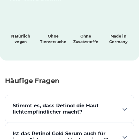
Natürlich
Ohne
Ohne
Made in
vegan
Tierversuche
Zusatzstoffe
Germany
Häufige Fragen
Stimmt es, dass Retinol die Haut
lichtempfindlicher macht?
Retinol kurbelt die Neubildung von Hautzellen an,
wodurch rascher jüngere Haut an die Oberfläche
Ist das Retinol Gold Serum auch für