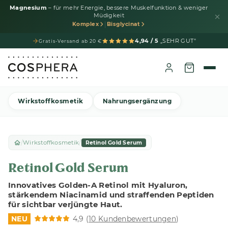
Magnesium
– für mehr Energie, bessere Muskelfunktion & weniger
Müdigkeit
|
Komplex
Bisglycinat
4,94 / 5
„SEHR GUT"
Gratis-Versand ab 20 €
Wirkstoffkosmetik
Nahrungsergänzung
/
/
Wirkstoffkosmetik
Retinol Gold Serum
Retinol Gold Serum
Innovatives Golden-A Retinol mit Hyaluron,
stärkendem Niacinamid und straffenden Peptiden
für sichtbar verjüngte Haut.
NEU
4,9 (
10 Kundenbewertungen
)