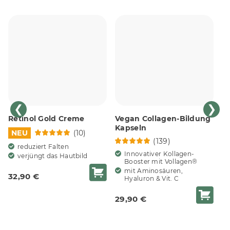
❮
❯
Retinol Gold Creme
Vegan Collagen-Bildung
S
Kapseln
NEU
(10)
(139)
reduziert Falten
Innovativer Kollagen-
verjüngt das Hautbild
Booster mit Vollagen®
mit Aminosäuren,
32,90 €
Hyaluron & Vit. C
9
8
29,90 €
Du