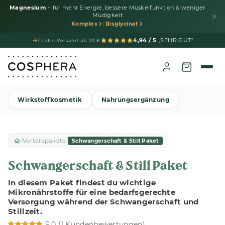
Magnesium
– für mehr Energie, bessere Muskelfunktion & weniger
Müdigkeit
|
Komplex
Bisglycinat
4,94 / 5
„SEHR GUT"
Gratis-Versand ab 20 €
Wirkstoffkosmetik
Nahrungsergänzung
/
/
Vorteilspakete
Schwangerschaft & Still Paket
Schwangerschaft & Still Paket
In diesem Paket findest du wichtige
Mikronährstoffe für eine bedarfsgerechte
Versorgung während der Schwangerschaft und
Stillzeit.
5,0 (
1 Kundenbewertungen
)