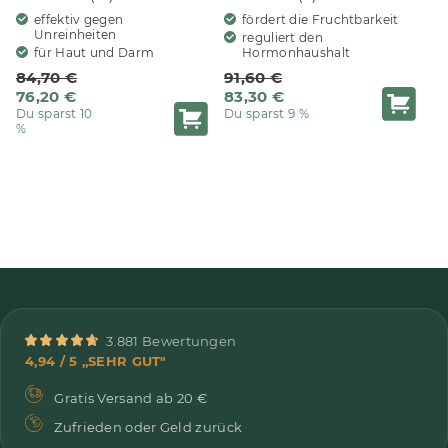
effektiv gegen
fördert die Fruchtbarkeit
Unreinheiten
reguliert den
für Haut und Darm
Hormonhaushalt
84,70 €
91,60 €
76,20 €
83,30 €
Du sparst 10
Du sparst 9 %
%
3.881 Bewertungen
4,94 / 5 „SEHR GUT"
Gratis Versand ab 20 €
Zufrieden oder Geld zurück