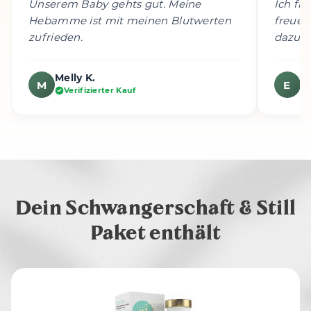
Unserem Baby gehts gut. Meine
Ich fi
Hebamme ist mit meinen Blutwerten
freue 
zufrieden.
dazu s
Melly K.
E
M
E
Verifizierter Kauf
Dein Schwangerschaft & Still
Paket enthält