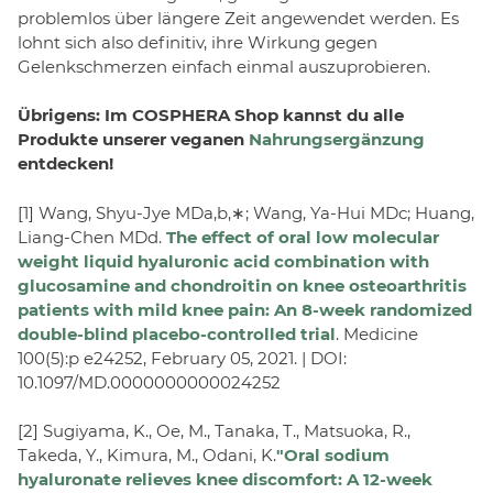
problemlos über längere Zeit angewendet werden. Es
lohnt sich also definitiv, ihre Wirkung gegen
Gelenkschmerzen einfach einmal auszuprobieren.
Übrigens: Im COSPHERA Shop kannst du alle
Produkte unserer veganen
Nahrungsergänzung
entdecken!
[1] Wang, Shyu-Jye MDa,b,∗; Wang, Ya-Hui MDc; Huang,
Liang-Chen MDd.
The effect of oral low molecular
weight liquid hyaluronic acid combination with
glucosamine and chondroitin on knee osteoarthritis
patients with mild knee pain: An 8-week randomized
double-blind placebo-controlled trial
. Medicine
100(5):p e24252, February 05, 2021. | DOI:
10.1097/MD.0000000000024252
[2] Sugiyama, K., Oe, M., Tanaka, T., Matsuoka, R.,
Takeda, Y., Kimura, M., Odani, K.
"Oral sodium
hyaluronate relieves knee discomfort: A 12‑week