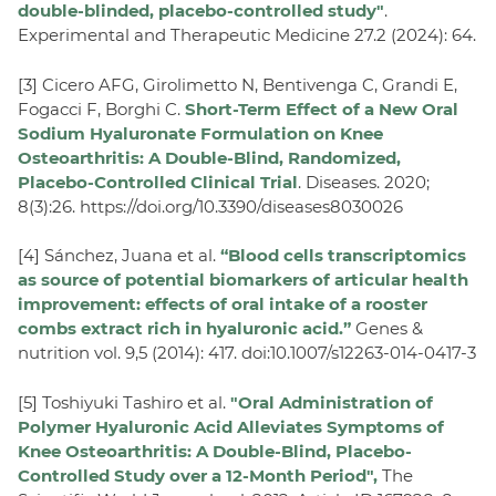
double‑blinded, placebo‑controlled study"
.
Experimental and Therapeutic Medicine 27.2 (2024): 64.
[3] Cicero AFG, Girolimetto N, Bentivenga C, Grandi E,
Fogacci F, Borghi C.
Short-Term Effect of a New Oral
Sodium Hyaluronate Formulation on Knee
Osteoarthritis: A Double-Blind, Randomized,
Placebo-Controlled Clinical Trial
. Diseases. 2020;
8(3):26. https://doi.org/10.3390/diseases8030026
[4] Sánchez, Juana et al.
“Blood cells transcriptomics
as source of potential biomarkers of articular health
improvement: effects of oral intake of a rooster
combs extract rich in hyaluronic acid.”
Genes &
nutrition vol. 9,5 (2014): 417. doi:10.1007/s12263-014-0417-3
[5] Toshiyuki Tashiro et al.
"Oral Administration of
Polymer Hyaluronic Acid Alleviates Symptoms of
Knee Osteoarthritis: A Double-Blind, Placebo-
Controlled Study over a 12-Month Period",
The