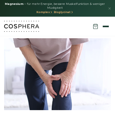
Magnesium
– für mehr Energie, bessere Muskelfunktion & weniger
Müdigkeit
|
Komplex
Bisglycinat