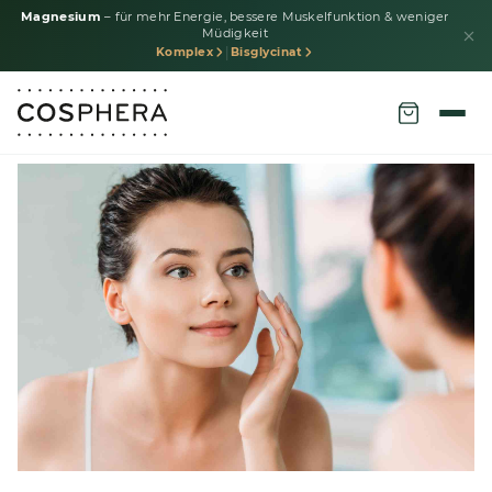
Magnesium
– für mehr Energie, bessere Muskelfunktion & weniger
Müdigkeit
|
Komplex
Bisglycinat