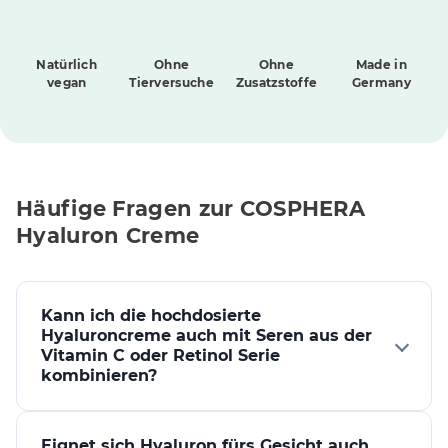
Natürlich
Ohne
Ohne
Made in
vegan
Tierversuche
Zusatzstoffe
Germany
Häufige Fragen zur COSPHERA
Hyaluron Creme
Kann ich die hochdosierte
Hyaluroncreme auch mit Seren aus der
Vitamin C oder Retinol Serie
kombinieren?
Ja, du kannst die Serien beliebig untereinander
kombinieren. Die sanften und hochverträglichen
Eignet sich Hyaluron fürs Gesicht auch