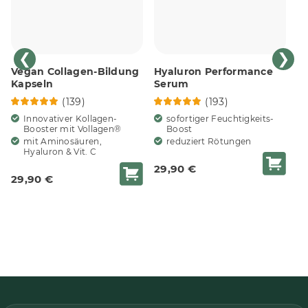
❮
❯
Vegan Collagen-Bildung
Hyaluron Performance
C
Kapseln
Serum
(139)
(193)
Innovativer Kollagen-
sofortiger Feuchtigkeits-
Booster mit Vollagen®
Boost
mit Aminosäuren,
reduziert Rötungen
Hyaluron & Vit. C
3
29,90 €
29,90 €