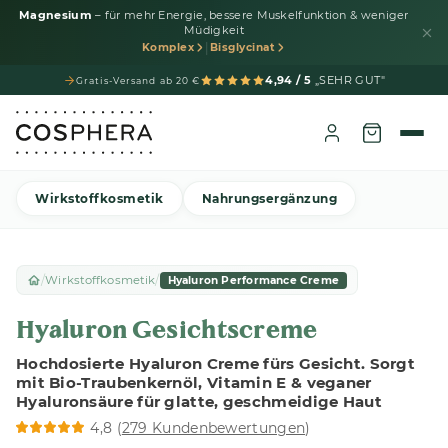
Magnesium
– für mehr Energie, bessere Muskelfunktion & weniger
Müdigkeit
|
Komplex
Bisglycinat
4,94 / 5
„SEHR GUT"
Gratis-Versand ab 20 €
Wirkstoffkosmetik
Nahrungsergänzung
/
/
Wirkstoffkosmetik
Hyaluron Performance Creme
Hyaluron Gesichtscreme
Hochdosierte Hyaluron Creme fürs Gesicht. Sorgt
mit Bio-Traubenkernöl, Vitamin E & veganer
Hyaluronsäure für glatte, geschmeidige Haut
4,8 (
279 Kundenbewertungen
)