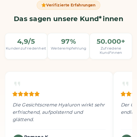
Verifizierte Erfahrungen
Das sagen unsere Kund*innen
4,9/5
97%
50.000+
Kundenzufriedenheit
Weiterempfehlung
Zufriedene
Kund*innen
Die Gesichtscreme Hyaluron wirkt sehr
Der Ge
erfrischend, aufpolsternd und
endlic
glättend.