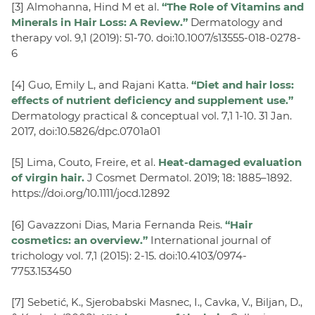
[3] Almohanna, Hind M et al.
“The Role of Vitamins and
Minerals in Hair Loss: A Review.”
Dermatology and
therapy vol. 9,1 (2019): 51-70. doi:10.1007/s13555-018-0278-
6
[4] Guo, Emily L, and Rajani Katta.
“Diet and hair loss:
effects of nutrient deficiency and supplement use.”
Dermatology practical & conceptual vol. 7,1 1-10. 31 Jan.
2017, doi:10.5826/dpc.0701a01
[5] Lima, Couto, Freire, et al.
Heat-damaged evaluation
of virgin hair.
J Cosmet Dermatol. 2019; 18: 1885–1892.
https://doi.org/10.1111/jocd.12892
[6] Gavazzoni Dias, Maria Fernanda Reis.
“Hair
cosmetics: an overview.”
International journal of
trichology vol. 7,1 (2015): 2-15. doi:10.4103/0974-
7753.153450
[7] Sebetić, K., Sjerobabski Masnec, I., Cavka, V., Biljan, D.,