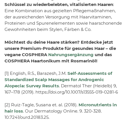
Schlüssel zu wiederbelebten, vitalisierten Haaren
:
Eine Kombination aus gezielten Pflegemaßnahmen,
der ausreichenden Versorgung mit Haarvitaminen,
Proteinen und Spurenelementen sowie haarschonende
Gewohnheiten beim Stylen, Färben & Co.
Möchtest du deine Haare stärken? Entdecke jetzt
unsere Premium-Produkte für gesundes Haar – die
vegane COSPHERA
Nahrungsergänzung
und das
COSPHERA
Haartonikum mit Rosmarinöl!
[1] English, R.S., Barazesh, J.M.
Self-Assessments of
Standardized Scalp Massages for Androgenic
Alopecia: Survey Results
. Dermatol Ther (Heidelb) 9,
167–178 (2019). https://doi.org/10.1007/s13555-019-0281-6
[2] Ruiz-Tagle, Susana et. al. (2018).
Micronutrients in
hair loss
. Our Dermatology Online. 9. 320-328.
10.7241/ourd.20183.25.