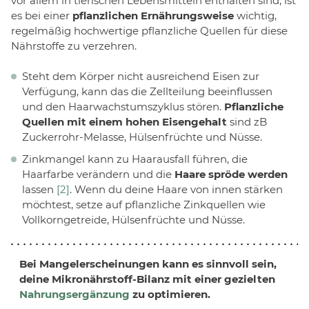
vor allem in tierischen Lebensmitteln enthalten sind, ist
es bei einer
pflanzlichen Ernährungsweise
wichtig,
regelmäßig hochwertige pflanzliche Quellen für diese
Nährstoffe zu verzehren.
Steht dem Körper nicht ausreichend Eisen zur
Verfügung, kann das die Zellteilung beeinflussen
und den Haarwachstumszyklus stören.
Pflanzliche
Quellen mit einem hohen Eisengehalt
sind zB
Zuckerrohr-Melasse, Hülsenfrüchte und Nüsse.
Zinkmangel kann zu Haarausfall führen, die
Haarfarbe verändern und die
Haare spröde werden
lassen
[2]
. Wenn du deine Haare von innen stärken
möchtest, setze auf pflanzliche Zinkquellen wie
Vollkorngetreide, Hülsenfrüchte und Nüsse.
Bei Mangelerscheinungen kann es sinnvoll sein,
deine Mikronährstoff-Bilanz mit einer gezielten
Nahrungsergänzung
zu optimieren.