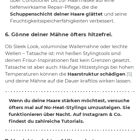
über Conditioner bis zur Haarmaske auf eine
tiefenwirksame Repair-Pflege, die die
Schuppenschicht deiner Haare glättet
und seine
Feuchtigkeitsspeicherfähigkeiten verbessert.
6. Gönne deiner Mähne öfters hitzefrei.
Ob Sleek Look, voluminöse Wallemähne oder leichte
Wellen – Tatsache ist: mit heißen Stylingtools sind
deinen Frisur-Inspirationen fast kein Grenzen gesetzt.
Tatsache ist aber auch: Häufige Hitzestylings bei hohen
Temperaturen können die
Haarstruktur schädigen
[5]
und deine Mähne auf die Dauer kraftlos wirken lassen.
Wenn du deine Haare stärken möchtest, versuche
öfters mal auf
No-Heat-Stylings
umzusteigen. Sie
funktionieren über Nacht. Auf Instagram & Co.
findest du zahlreiche Tutorials.