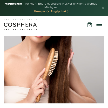
Magnesium
– für mehr Energie, bessere Muskelfunktion & weniger
Müdigkeit
|
Komplex
Bisglycinat