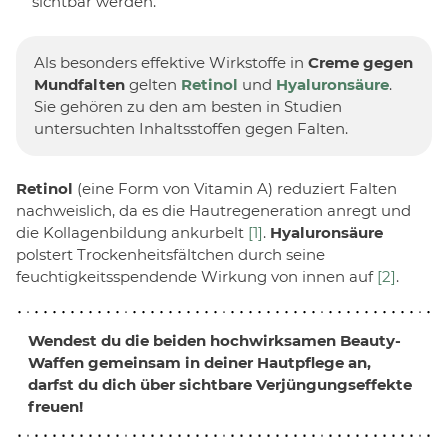
sichtbar werden.
Als besonders effektive Wirkstoffe in
Creme gegen
Mundfalten
gelten
Retinol
und
Hyaluronsäure
.
Sie gehören zu den am besten in Studien
untersuchten Inhaltsstoffen gegen Falten.
Retinol
(eine Form von Vitamin A) reduziert Falten
nachweislich, da es die Hautregeneration anregt und
die Kollagenbildung ankurbelt
[1]
.
Hyaluronsäure
polstert Trockenheitsfältchen durch seine
feuchtigkeitsspendende Wirkung von innen auf
[2]
.
Wendest du die beiden hochwirksamen Beauty-
Waffen gemeinsam in deiner Hautpflege an,
darfst du dich über
sichtbare Verjüngungseffekte
freuen!