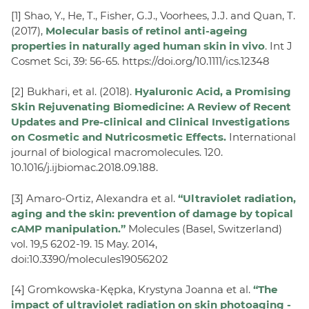
[1] Shao, Y., He, T., Fisher, G.J., Voorhees, J.J. and Quan, T.
(2017),
Molecular basis of retinol anti-ageing
properties in naturally aged human skin in vivo
. Int J
Cosmet Sci, 39: 56-65. https://doi.org/10.1111/ics.12348
[2] Bukhari, et al. (2018).
Hyaluronic Acid, a Promising
Skin Rejuvenating Biomedicine: A Review of Recent
Updates and Pre-clinical and Clinical Investigations
on Cosmetic and Nutricosmetic Effects.
International
journal of biological macromolecules. 120.
10.1016/j.ijbiomac.2018.09.188.
[3] Amaro-Ortiz, Alexandra et al.
“Ultraviolet radiation,
aging and the skin: prevention of damage by topical
cAMP manipulation.”
Molecules (Basel, Switzerland)
vol. 19,5 6202-19. 15 May. 2014,
doi:10.3390/molecules19056202
[4] Gromkowska-Kępka, Krystyna Joanna et al.
“The
impact of ultraviolet radiation on skin photoaging -