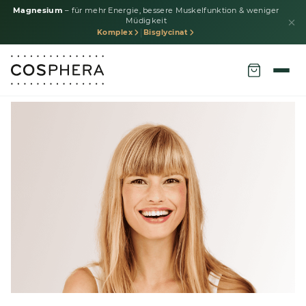
Magnesium
– für mehr Energie, bessere Muskelfunktion & weniger
Müdigkeit
|
Komplex
Bisglycinat