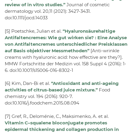
review of in vitro studies.”
Journal of cosmetic
dermatology vol. 20,11 (2021): 3427-3431.
doi:10.1111/jocd.14033
[5] Poetschke, Julian et al.
“Hyaluronsäurehaltige
Antifaltencremes: Wie gut wirken sie? : Eine Analyse
von Antifaltencremes unterschiedlicher Preisklassen
auf Basis objektiver Messmethoden”
[Anti-wrinkle
creams with hyaluronic acid: how effective are they?].
MMW Fortschritte der Medizin vol. 158 Suppl 4 (2016): 1-
6. doi:10.1007/s15006-016-8302-1
[6] Kim, Dan-Bi et al.
“Antioxidant and anti-ageing
activities of citrus-based juice mixture.”
Food
chemistry vol. 194 (2016): 920-7.
doi:10.1016/j.foodchem.2015.08.094
[7] Gref, R., Deloménie, C., Maksimenko, A. et al.
Vitamin C–squalene bioconjugate promotes
epidermal thickening and collagen production in