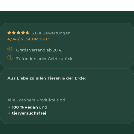
3.881 Bewertungen
4,94 / 5 „SEHR GUT"
Gratis Versand ab 20 €
Zufrieden oder Geld zurück
Aus Liebe zu allen Tieren & der Erde:
Alle Cosphera Produkte sind
✦
100 % vegan
und
✦
tierversuchsfrei