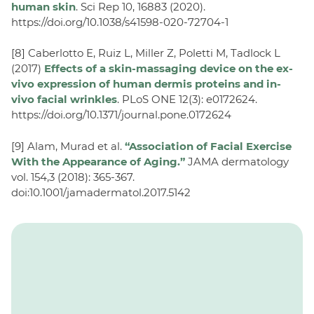
human skin
. Sci Rep 10, 16883 (2020).
https://doi.org/10.1038/s41598-020-72704-1
[8] Caberlotto E, Ruiz L, Miller Z, Poletti M, Tadlock L
(2017)
Effects of a skin-massaging device on the ex-
vivo expression of human dermis proteins and in-
vivo facial wrinkles
. PLoS ONE 12(3): e0172624.
https://doi.org/10.1371/journal.pone.0172624
[9] Alam, Murad et al.
“Association of Facial Exercise
With the Appearance of Aging.”
JAMA dermatology
vol. 154,3 (2018): 365-367.
doi:10.1001/jamadermatol.2017.5142