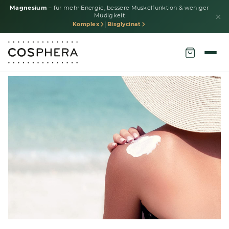
Magnesium
– für mehr Energie, bessere Muskelfunktion & weniger
Müdigkeit
|
Komplex
Bisglycinat