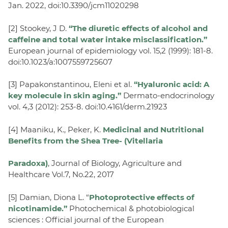
Jan. 2022, doi:10.3390/jcm11020298
[2] Stookey, J D.
“The diuretic effects of alcohol and
caffeine and total water intake misclassification.”
European journal of epidemiology vol. 15,2 (1999): 181-8.
doi:10.1023/a:1007559725607
[3] Papakonstantinou, Eleni et al.
“Hyaluronic acid: A
key molecule in skin aging.”
Dermato-endocrinology
vol. 4,3 (2012): 253-8. doi:10.4161/derm.21923
[4] Maaniku, K., Peker, K.
Medicinal and Nutritional
Benefits from the Shea Tree- (Vitellaria
Paradoxa)
, Journal of Biology, Agriculture and
Healthcare Vol.7, No.22, 2017
[5] Damian, Diona L. “
Photoprotective effects of
nicotinamide.”
Photochemical & photobiological
sciences : Official journal of the European