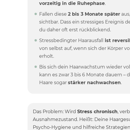
vorzeitig in die Ruhephase
.
Fallen diese
2 bis 3 Monate später
aus,
sichtbar. Dass ein stressiges Ereignis 
du daher oft erst rückblickend.
Stressbedingter Haarausfall
ist reversi
von selbst auf, wenn sich der Körper v
erholt.
Bis sich dein Haarwachstum wieder voll
kann es zwar 3 bis 6 Monate dauern –
Haare sogar
stärker nachwachsen
.
Das Problem: Wird
Stress chronisch
, ver
Ausnahmezustand. Heißt: Deine Haargesun
Psycho-Hygiene und hilfreiche Strategien