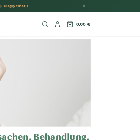
|
Bisglycinat
0,00 €
rsachen, Behandlung,