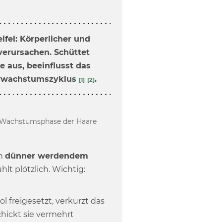
ifel: Körperlicher und
verursachen. Schüttet
 aus, beeinflusst das
arwachstumszyklus
.
[1]
[2]
ie Wachstumsphase der Haare
an
dünner werdendem
hlt plötzlich. Wichtig:
l freigesetzt, verkürzt das
hickt sie vermehrt