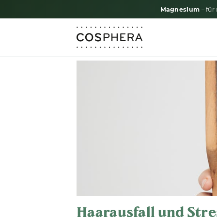
Magnesium
– für
Haarausfall und Str