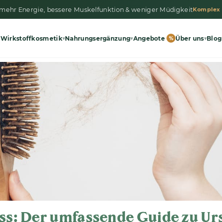
 mehr Energie, bessere Muskelfunktion & weniger Müdigkeit
Komplex
Wirkstoffkosmetik
Nahrungsergänzung
Angebote
Über uns
Blog
▾
▾
%
▾
ess: Der umfassende Guide zu U