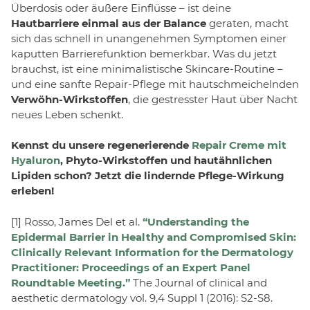
Überdosis oder äußere Einflüsse – ist deine
Hautbarriere einmal aus der Balance
geraten, macht
sich das schnell in unangenehmen Symptomen einer
kaputten Barrierefunktion bemerkbar. Was du jetzt
brauchst, ist eine minimalistische Skincare-Routine –
und eine sanfte Repair-Pflege mit hautschmeichelnden
Verwöhn-Wirkstoffen
, die gestresster Haut über Nacht
neues Leben schenkt.
Kennst du unsere regenerierende
Repair Creme mit
Hyaluron
, Phyto-Wirkstoffen und hautähnlichen
Lipiden schon? Jetzt die lindernde Pflege-Wirkung
erleben!
[1] Rosso, James Del et al.
“Understanding the
Epidermal Barrier in Healthy and Compromised Skin:
Clinically Relevant Information for the Dermatology
Practitioner: Proceedings of an Expert Panel
Roundtable Meeting.”
The Journal of clinical and
aesthetic dermatology vol. 9,4 Suppl 1 (2016): S2-S8.