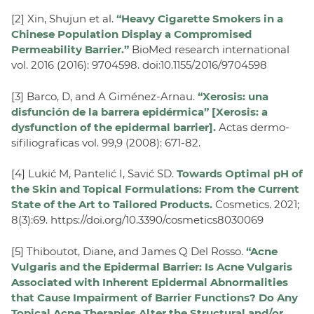
[2] Xin, Shujun et al.
“Heavy Cigarette Smokers in a
Chinese Population Display a Compromised
Permeability Barrier.”
BioMed research international
vol. 2016 (2016): 9704598. doi:10.1155/2016/9704598
[3] Barco, D, and A Giménez-Arnau.
“Xerosis: una
disfunción de la barrera epidérmica” [Xerosis: a
dysfunction of the epidermal barrier].
Actas dermo-
sifiliograficas vol. 99,9 (2008): 671-82.
[4] Lukić M, Pantelić I, Savić SD.
Towards Optimal pH of
the Skin and Topical Formulations: From the Current
State of the Art to Tailored Products.
Cosmetics. 2021;
8(3):69. https://doi.org/10.3390/cosmetics8030069
[5] Thiboutot, Diane, and James Q Del Rosso.
“Acne
Vulgaris and the Epidermal Barrier: Is Acne Vulgaris
Associated with Inherent Epidermal Abnormalities
that Cause Impairment of Barrier Functions? Do Any
Topical Acne Therapies Alter the Structural and/or