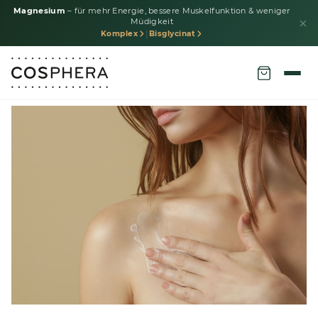
Magnesium
– für mehr Energie, bessere Muskelfunktion & weniger
Müdigkeit
|
Komplex
Bisglycinat