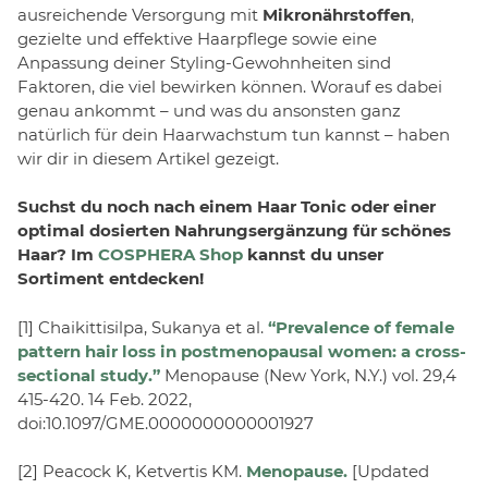
ausreichende Versorgung mit
Mikronährstoffen
,
gezielte und effektive Haarpflege sowie eine
Anpassung deiner Styling-Gewohnheiten sind
Faktoren, die viel bewirken können. Worauf es dabei
genau ankommt – und was du ansonsten ganz
natürlich für dein Haarwachstum tun kannst – haben
wir dir in diesem Artikel gezeigt.
Suchst du noch nach einem Haar Tonic oder einer
optimal dosierten Nahrungsergänzung für schönes
Haar? Im
COSPHERA Shop
kannst du unser
Sortiment entdecken!
[1] Chaikittisilpa, Sukanya et al.
“Prevalence of female
pattern hair loss in postmenopausal women: a cross-
sectional study.”
Menopause (New York, N.Y.) vol. 29,4
415-420. 14 Feb. 2022,
doi:10.1097/GME.0000000000001927
[2] Peacock K, Ketvertis KM.
Menopause.
[Updated