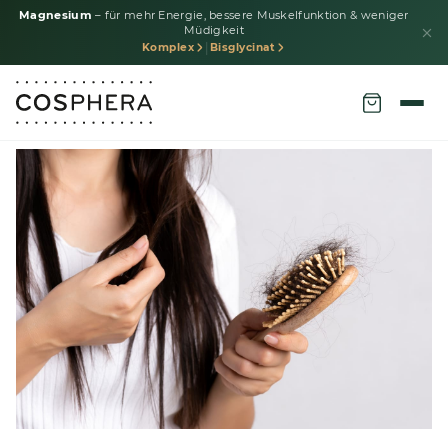
Magnesium
– für mehr Energie, bessere Muskelfunktion & weniger
Müdigkeit
|
Komplex
Bisglycinat