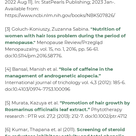
2022 Aug 11]. In: StatPearls Publishing; 2023 Jan-.
Available from:
https://www.ncbi.nlm.nih.gov/books/NBK507826/
[3] Goluch-Koniuszy, Zuzanna Sabina.
"Nutrition of
women with hair loss problem during the period of
menopause."
Menopause Review/Przegląd
Menopauzalny, vol. 15, no. 1, 2016, pp. 56-61.
doi:10.5114/pm.2016.58776.
[4] Bansal, Manish et al.
“Role of caffeine in the
management of androgenetic alopecia.”
International journal of trichology vol. 4,3 (2012): 185-6.
doi:10.4103/0974-7753.100096
[5] Murata, Kazuya et al.
“Promotion of hair growth by
Rosmarinus officinalis leaf extract.”
Phytotherapy
research : PTR vol. 27,2 (2013): 212-7. doi:10.1002/ptr.4712
[6] Kumar, Thapana et. al (2011).
Screening of steroid