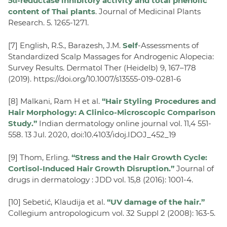
5α-reductase inhibitory activity and total phenolic
content of Thai plants
. Journal of Medicinal Plants
Research. 5. 1265-1271.
[7] English, R.S., Barazesh, J.M.
Self
-Assessments of
Standardized Scalp Massages for Androgenic Alopecia:
Survey Results. Dermatol Ther (Heidelb) 9, 167–178
(2019). https://doi.org/10.1007/s13555-019-0281-6
[8] Malkani, Ram H et al.
“Hair Styling Procedures and
Hair Morphology: A Clinico-Microscopic Comparison
Study.”
Indian dermatology online journal vol. 11,4 551-
558. 13 Jul. 2020, doi:10.4103/idoj.IDOJ_452_19
[9] Thom, Erling.
“Stress and the Hair Growth Cycle:
Cortisol-Induced Hair Growth Disruption.”
Journal of
drugs in dermatology : JDD vol. 15,8 (2016): 1001-4.
[10] Sebetić, Klaudija et al.
“UV damage of the hair.”
Collegium antropologicum vol. 32 Suppl 2 (2008): 163-5.