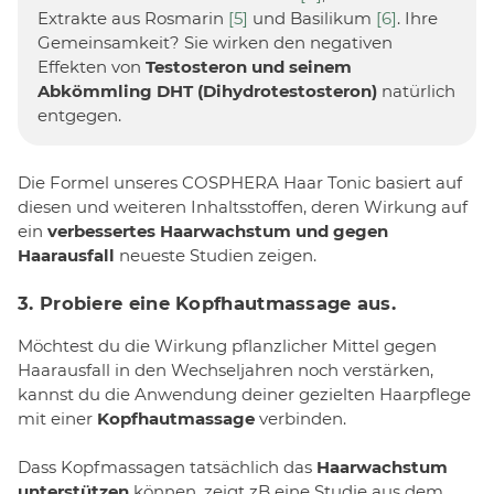
Extrakte aus Rosmarin
[5]
und Basilikum
[6]
. Ihre
Gemeinsamkeit? Sie wirken den negativen
Effekten von
Testosteron und seinem
Abkömmling DHT (Dihydrotestosteron)
natürlich
entgegen.
Die Formel unseres COSPHERA Haar Tonic basiert auf
diesen und weiteren Inhaltsstoffen, deren Wirkung auf
ein
verbessertes Haarwachstum und gegen
Haarausfall
neueste Studien zeigen.
3. Probiere eine Kopfhautmassage aus.
Möchtest du die Wirkung pflanzlicher Mittel gegen
Haarausfall in den Wechseljahren noch verstärken,
kannst du die Anwendung deiner gezielten Haarpflege
mit einer
Kopfhautmassage
verbinden.
Dass Kopfmassagen tatsächlich das
Haarwachstum
unterstützen
können, zeigt zB eine Studie aus dem