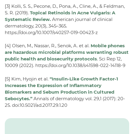
[3] Kolli, S. S., Pecone, D., Pona, A., Cline, A., & Feldman,
S. R. (2019).
Topical Retinoids in Acne Vulgaris: A
Systematic Review.
American journal of clinical
dermatology, 20(3), 345–365.
https://doi.org/10.1007/s40257-019-00423-z
[4] Olsen, M., Nassar, R., Senok, A. et al.
Mobile phones
are hazardous microbial platforms warranting robust
public health and biosecurity protocols
. Sci Rep 12,
10009 (2022). https://doi.org/10.1038/s41598-022-14118-9
[5] Kim, Hyojin et al.
“Insulin-Like Growth Factor-1
Increases the Expression of Inflammatory
Biomarkers and Sebum Production in Cultured
Sebocytes.”
Annals of dermatology vol. 29,1 (2017): 20-
25. doi:10.5021/ad.2017.29.1.20