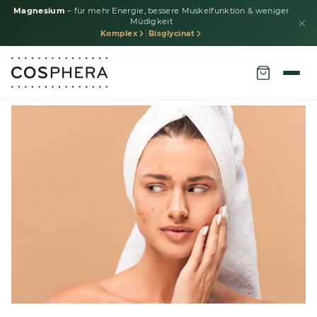
Magnesium
– für mehr Energie, bessere Muskelfunktion & weniger
Müdigkeit
|
Komplex
Bisglycinat