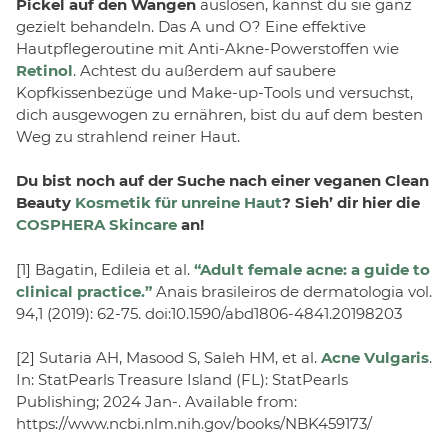
Pickel auf den Wangen
auslösen, kannst du sie ganz
gezielt behandeln. Das A und O? Eine effektive
Hautpflegeroutine mit Anti-Akne-Powerstoffen wie
Retinol
. Achtest du außerdem auf saubere
Kopfkissenbezüge und Make-up-Tools und versuchst,
dich ausgewogen zu ernähren, bist du auf dem besten
Weg zu strahlend reiner Haut.
Du bist noch auf der Suche nach einer veganen Clean
Beauty
Kosmetik für unreine Haut
? Sieh’ dir hier die
COSPHERA Skincare
an!
[1] Bagatin, Edileia et al.
“Adult female acne: a guide to
clinical practice.”
Anais brasileiros de dermatologia vol.
94,1 (2019): 62-75. doi:10.1590/abd1806-4841.20198203
[2] Sutaria AH, Masood S, Saleh HM, et al.
Acne Vulgaris
.
In: StatPearls Treasure Island (FL): StatPearls
Publishing; 2024 Jan-. Available from:
https://www.ncbi.nlm.nih.gov/books/NBK459173/